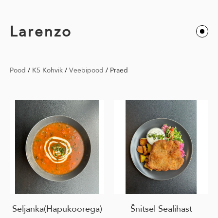
Larenzo
Pood
/
K5 Kohvik
/
Veebipood
/
Praed
Seljanka(Hapukoorega)
Šnitsel Sealihast