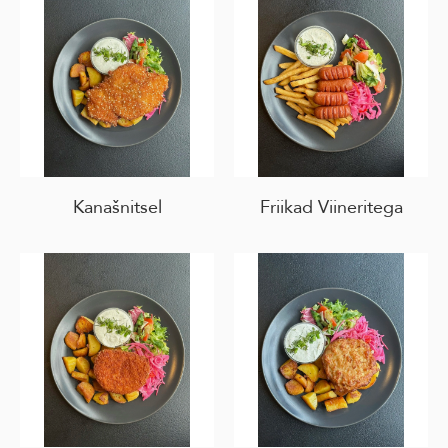
Kanašnitsel
Friikad Viineritega