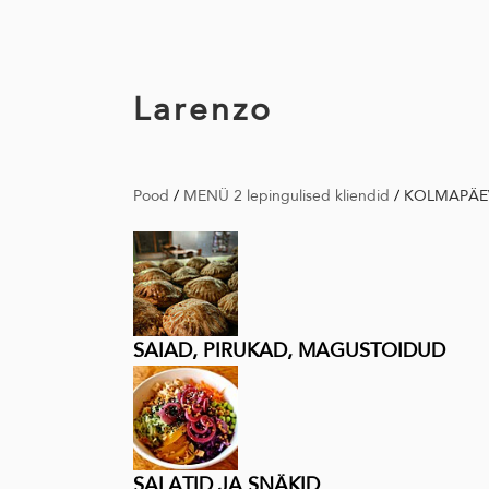
Larenzo
Pood
/
MENÜ 2 lepingulised kliendid
/
KOLMAPÄEV
SAIAD, PIRUKAD, MAGUSTOIDUD
SALATID JA SNÄKID