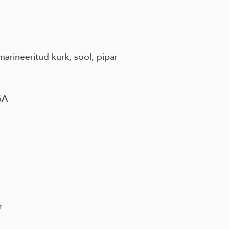
 marineeritud kurk, sool, pipar
GA
r