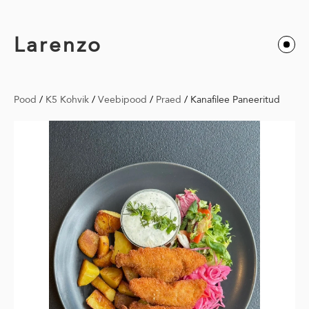
Larenzo
Pood
/
K5 Kohvik
/
Veebipood
/
Praed
/
Kanafilee Paneeritud