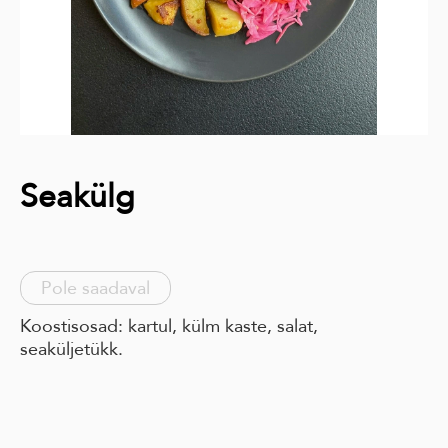
Seakülg
Pole saadaval
Koostisosad: kartul, külm kaste, salat,
seaküljetükk.