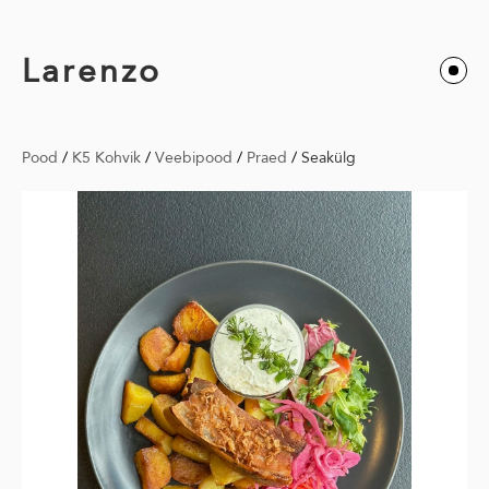
Larenzo
Pood
/
K5 Kohvik
/
Veebipood
/
Praed
/
Seakülg