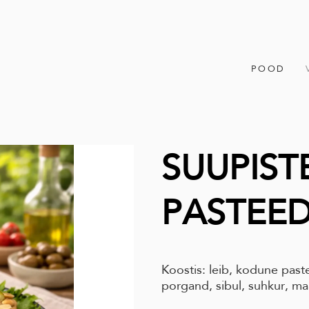
POOD
SUUPIST
PASTEE
Koostis: leib, kodune paste
porgand, sibul, suhkur, ma