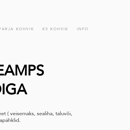
VARJA KOHVIK
K5 KOHVIK
INFO
EAMPS
DIGA
et ( veisemaks, sealiha, taluvõi,
apähklid.