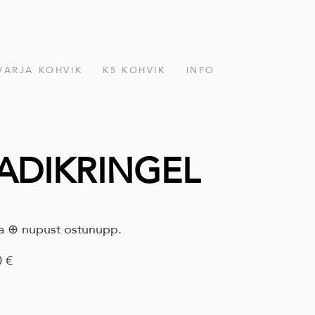
VARJA KOHVIK
K5 KOHVIK
INFO
ADIKRINGEL
isa ⊕ nupust ostunupp.
0 €