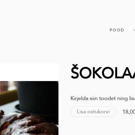
POOD
ŠOKOLA
Kirjelda siin toodet ning l
Lisa ostukorvi
18,0