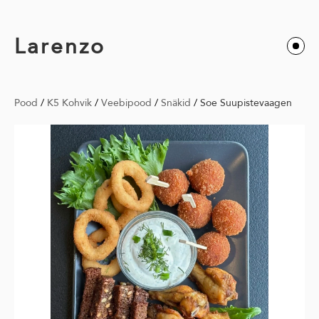
Larenzo
Pood
/
K5 Kohvik
/
Veebipood
/
Snäkid
/
Soe Suupistevaagen