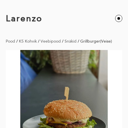
Larenzo
Pood
/
K5 Kohvik
/
Veebipood
/
Snäkid
/
Grillburger(Veise)