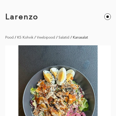
Larenzo
Pood
/
K5 Kohvik
/
Veebipood
/
Salatid
/
Kanasalat