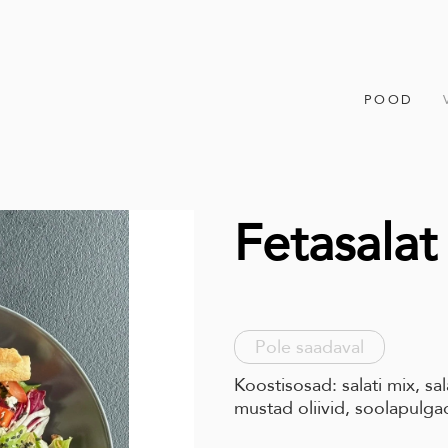
POOD
Fetasalat
Pole saadaval
Koostisosad: salati mix, sal
mustad oliivid, soolapul