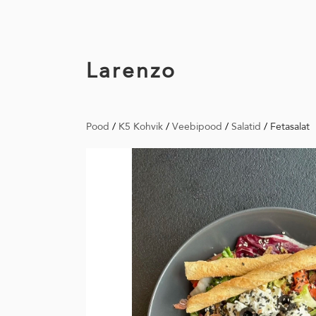
Larenzo
Pood
/
K5 Kohvik
/
Veebipood
/
Salatid
/
Fetasalat