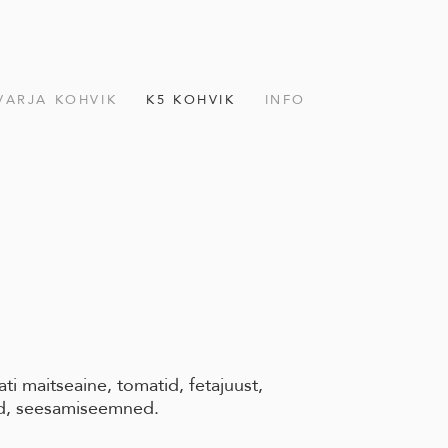
VARJA KOHVIK
K5 KOHVIK
INFO
ati maitseaine, tomatid, fetajuust,
gad, seesamiseemned.